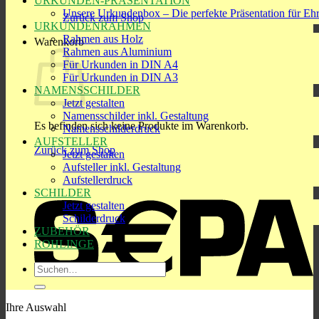
URKUNDEN-PRÄSENTATION
Unsere Urkundenbox – Die perfekte Präsentation für Eh
Zurück zum Shop
URKUNDENRAHMEN
Rahmen aus Holz
Warenkorb
Rahmen aus Aluminium
Für Urkunden in DIN A4
Für Urkunden in DIN A3
NAMENSSCHILDER
Jetzt gestalten
Namensschilder inkl. Gestaltung
Es befinden sich keine Produkte im Warenkorb.
Namensschilderdruck
AUFSTELLER
Zurück zum Shop
Jetzt gestalten
Aufsteller inkl. Gestaltung
S
Aufstellerdruck
SCHILDER
Jetzt gestalten
Schilderdruck
ZUBEHÖR
ROHLINGE
Suchen
nach:
Ihre Auswahl
R