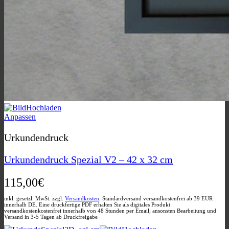
Dieses
Anpassen
Produkt
weist
Urkundendruck
mehrere
Varianten
Urkundendruck Spezial V2 – 42 x 32 cm
auf.
Die
115,00
€
Optionen
können
auf
inkl. gesetzl. MwSt. zzgl.
Versandkosten
. Standardversand versandkostenfrei ab 39 EUR
innerhalb DE. Eine druckfertige PDF erhalten Sie als digitales Produkt
der
versandkostenkostenfrei innerhalb von 48 Stunden per Email; ansonsten Bearbeitung und
Produktseite
Versand in 3-5 Tagen ab Druckfreigabe
gewählt