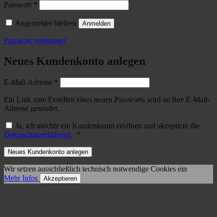
Erforderlich
Passwort
*
Angemeldet bleiben
Anmelden
Passwort vergessen?
Neues Kundenkonto anlegen
Erforderlich
E-Mail-Adresse
*
Ein Link zum Erstellen eines neuen Passworts wird an Ihre E-Mail-
Adresse gesendet.
Ja, ich möchte ein Kundenkonto eröffnen und akzeptiere die
Erforderlich
Datenschutzerklärung
.
*
Neues Kundenkonto anlegen
Wir setzen ausschließlich technisch notwendige Cookies ein
Mehr Infos
Akzeptieren