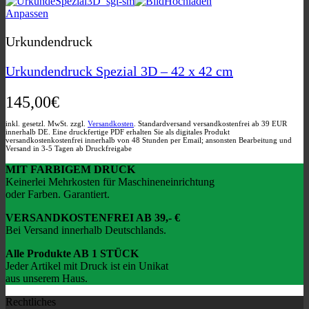
werden
Dieses
Anpassen
Produkt
weist
Urkundendruck
mehrere
Varianten
Urkundendruck Spezial 3D – 42 x 42 cm
auf.
Die
145,00
€
Optionen
können
auf
inkl. gesetzl. MwSt. zzgl.
Versandkosten
. Standardversand versandkostenfrei ab 39 EUR
innerhalb DE. Eine druckfertige PDF erhalten Sie als digitales Produkt
der
versandkostenkostenfrei innerhalb von 48 Stunden per Email; ansonsten Bearbeitung und
Produktseite
Versand in 3-5 Tagen ab Druckfreigabe
gewählt
MIT FARBIGEM DRUCK
werden
Keinerlei Mehrkosten für Maschineneinrichtung
oder Farben. Garantiert.
VERSANDKOSTENFREI AB 39,- €
Bei Versand innerhalb Deutschlands.
Alle Produkte AB 1 STÜCK
Jeder Artikel mit Druck ist ein Unikat
aus unserem Haus.
Rechtliches