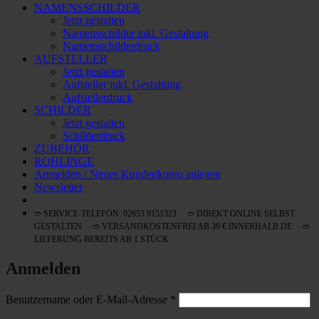
NAMENSSCHILDER
Jetzt gestalten
Namensschilder inkl. Gestaltung
Namensschilderdruck
AUFSTELLER
Jetzt gestalten
Aufsteller inkl. Gestaltung
Aufstellerdruck
SCHILDER
Jetzt gestalten
Schilderdruck
ZUBEHÖR
ROHLINGE
Anmelden / Neues Kundenkonto anlegen
Newsletter
➱ SERVICE-TELEFON: 02653 9151323 ➱ DIREKT ONLINE SELBST
GESTALTEN ➱ VERSANDKOSTENFREI AB 39 € INNERHALB DE ➱
LIEFERUNG BEREITS AB 1 STÜCK
Anmelden
Erforderlich
Benutzername oder E-Mail-Adresse
*