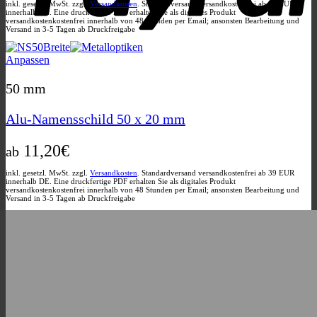
auf
inkl. gesetzl. MwSt. zzgl.
Versandkosten
. Standardversand versandkostenfrei ab 39 EUR
innerhalb DE. Eine druckfertige PDF erhalten Sie als digitales Produkt
der
versandkostenkostenfrei innerhalb von 48 Stunden per Email; ansonsten Bearbeitung und
Produktseite
Versand in 3-5 Tagen ab Druckfreigabe
gewählt
werden
Dieses
Anpassen
Produkt
weist
50 mm
mehrere
Varianten
Alu-Namensschild 50 x 20 mm
auf.
Die
11,20
€
Optionen
ab
können
auf
inkl. gesetzl. MwSt. zzgl.
Versandkosten
. Standardversand versandkostenfrei ab 39 EUR
innerhalb DE. Eine druckfertige PDF erhalten Sie als digitales Produkt
der
versandkostenkostenfrei innerhalb von 48 Stunden per Email; ansonsten Bearbeitung und
Produktseite
Versand in 3-5 Tagen ab Druckfreigabe
gewählt
werden