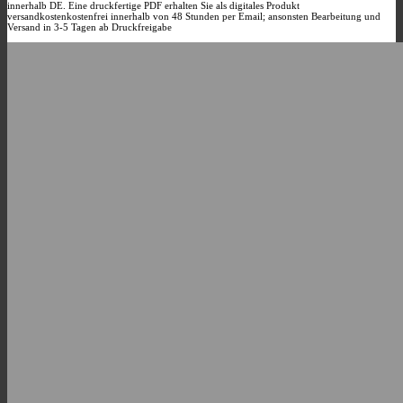
innerhalb DE. Eine druckfertige PDF erhalten Sie als digitales Produkt
der
versandkostenkostenfrei innerhalb von 48 Stunden per Email; ansonsten Bearbeitung und
Produktseite
Versand in 3-5 Tagen ab Druckfreigabe
gewählt
werden