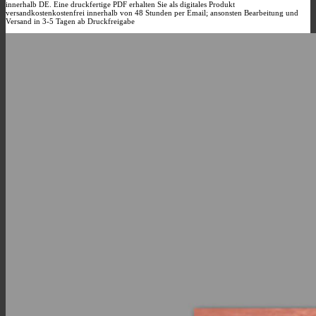
innerhalb DE. Eine druckfertige PDF erhalten Sie als digitales Produkt
der
versandkostenkostenfrei innerhalb von 48 Stunden per Email; ansonsten Bearbeitung und
Produktseite
Versand in 3-5 Tagen ab Druckfreigabe
gewählt
werden