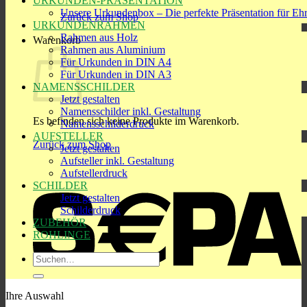
URKUNDEN-PRÄSENTATION
Unsere Urkundenbox – Die perfekte Präsentation für Eh
Zurück zum Shop
URKUNDENRAHMEN
Rahmen aus Holz
Warenkorb
Rahmen aus Aluminium
Für Urkunden in DIN A4
Für Urkunden in DIN A3
NAMENSSCHILDER
Jetzt gestalten
Namensschilder inkl. Gestaltung
Es befinden sich keine Produkte im Warenkorb.
Namensschilderdruck
AUFSTELLER
Zurück zum Shop
Jetzt gestalten
Aufsteller inkl. Gestaltung
S
Aufstellerdruck
SCHILDER
Jetzt gestalten
Schilderdruck
ZUBEHÖR
ROHLINGE
Suchen
nach:
Ihre Auswahl
R