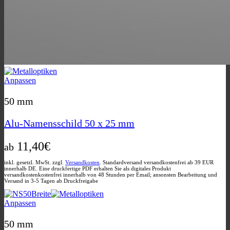
Dieses
Anpassen
Produkt
weist
50 mm
mehrere
Varianten
Alu-Namensschild 50 x 25 mm
auf.
Die
11,40
€
Optionen
ab
können
auf
inkl. gesetzl. MwSt. zzgl.
Versandkosten
. Standardversand versandkostenfrei ab 39 EUR
innerhalb DE. Eine druckfertige PDF erhalten Sie als digitales Produkt
der
versandkostenkostenfrei innerhalb von 48 Stunden per Email; ansonsten Bearbeitung und
Produktseite
Versand in 3-5 Tagen ab Druckfreigabe
gewählt
werden
Dieses
Anpassen
Produkt
weist
50 mm