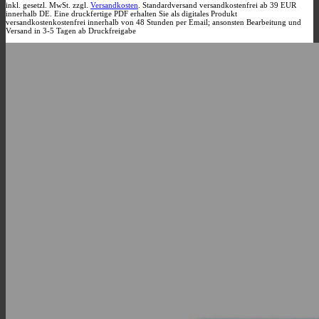
auf
inkl. gesetzl. MwSt. zzgl.
Versandkosten
. Standardversand versandkostenfrei ab 39 EUR
innerhalb DE. Eine druckfertige PDF erhalten Sie als digitales Produkt
der
versandkostenkostenfrei innerhalb von 48 Stunden per Email; ansonsten Bearbeitung und
Produktseite
Versand in 3-5 Tagen ab Druckfreigabe
gewählt
werden