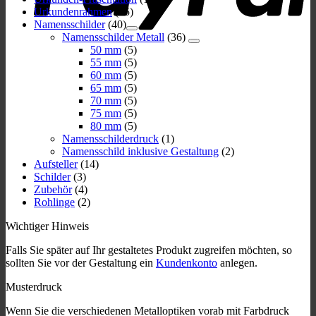
Urkundenrahmen
(15)
Namensschilder
(40)
Namensschilder Metall
(36)
50 mm
(5)
55 mm
(5)
60 mm
(5)
65 mm
(5)
70 mm
(5)
75 mm
(5)
80 mm
(5)
Namensschilderdruck
(1)
Namensschild inklusive Gestaltung
(2)
Aufsteller
(14)
Schilder
(3)
Zubehör
(4)
Rohlinge
(2)
Wichtiger Hinweis
Falls Sie später auf Ihr gestaltetes Produkt zugreifen möchten, so
sollten Sie vor der Gestaltung ein
Kundenkonto
anlegen.
Musterdruck
Wenn Sie die verschiedenen Metalloptiken vorab mit Farbdruck