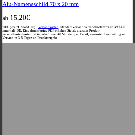
Varianten
Alu-Namensschild 70 x 20 mm
auf.
Die
15,20
€
Optionen
ab
können
auf
inkl. gesetzl. MwSt. zzgl.
Versandkosten
. Standardversand versandkostenfrei ab 39 EUR
innerhalb DE. Eine druckfertige PDF erhalten Sie als digitales Produkt
der
versandkostenkostenfrei innerhalb von 48 Stunden per Email; ansonsten Bearbeitung und
Produktseite
Versand in 3-5 Tagen ab Druckfreigabe
gewählt
werden