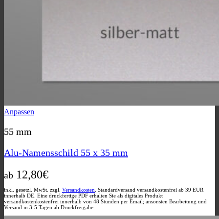
Dieses
Anpassen
Produkt
weist
55 mm
mehrere
Varianten
Alu-Namensschild 55 x 35 mm
auf.
Die
12,80
€
Optionen
ab
können
auf
inkl. gesetzl. MwSt. zzgl.
Versandkosten
. Standardversand versandkostenfrei ab 39 EUR
innerhalb DE. Eine druckfertige PDF erhalten Sie als digitales Produkt
der
versandkostenkostenfrei innerhalb von 48 Stunden per Email; ansonsten Bearbeitung und
Produktseite
Versand in 3-5 Tagen ab Druckfreigabe
gewählt