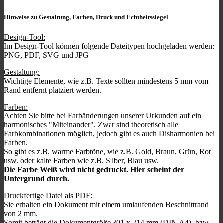
Hinweise zu Gestaltung, Farben, Druck und Echtheitssiegel
Design-Tool:
Im Design-Tool können folgende Dateitypen hochgeladen werden:
PNG, PDF, SVG und JPG
Gestaltung:
Wichtige Elemente, wie z.B. Texte sollten mindestens 5 mm vom
Rand entfernt platziert werden.
Farben:
Achten Sie bitte bei Farbänderungen unserer Urkunden auf ein
harmonisches "Miteinander". Zwar sind theoretisch alle
Farbkombinationen möglich, jedoch gibt es auch Disharmonien bei
Farben.
So gibt es z.B. warme Farbtöne, wie z.B. Gold, Braun, Grün, Rot
usw. oder kalte Farben wie z.B. Silber, Blau usw.
Die Farbe Weiß wird nicht gedruckt. Hier scheint der
Untergrund durch.
Druckfertige Datei als PDF:
Sie erhalten ein Dokument mit einem umlaufenden Beschnittrand
von 2 mm.
Somit beträgt die Dokumentgröße 301 x 214 mm (DIN A4), bzw.