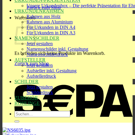
URKUNDEN-PRÄSENTATION
Unsere Urkundenbox – Die perfekte Präsentation für Eh
Zurück zum Shop
URKUNDENRAHMEN
Rahmen aus Holz
Warenkorb
Rahmen aus Aluminium
Für Urkunden in DIN A4
Für Urkunden in DIN A3
NAMENSSCHILDER
Jetzt gestalten
Namensschilder inkl. Gestaltung
Es befinden sich keine Produkte im Warenkorb.
Namensschilderdruck
AUFSTELLER
Zurück zum Shop
Jetzt gestalten
Aufsteller inkl. Gestaltung
S
Aufstellerdruck
SCHILDER
Jetzt gestalten
Schilderdruck
ZUBEHÖR
ROHLINGE
Suchen
nach:
R