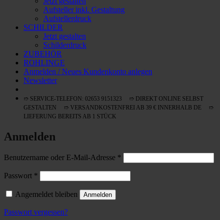
Jetzt gestalten
Aufsteller inkl. Gestaltung
Aufstellerdruck
SCHILDER
Jetzt gestalten
Schilderdruck
ZUBEHÖR
ROHLINGE
Anmelden / Neues Kundenkonto anlegen
Newsletter
➱ SERVICE-TELEFON: 02653 9151323 ➱ DIREKT ONLINE SELBST
GESTALTEN ➱ VERSANDKOSTENFREI AB 39 € INNERHALB DE ➱
LIEFERUNG BEREITS AB 1 STÜCK
Anmelden
Erforderlich
Benutzername oder E-Mail-Adresse
*
Erforderlich
Passwort
*
Angemeldet bleiben
Anmelden
Passwort vergessen?