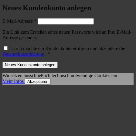
Neues Kundenkonto anlegen
Erforderlich
E-Mail-Adresse
*
Ein Link zum Erstellen eines neuen Passworts wird an Ihre E-Mail-
Adresse gesendet.
Ja, ich möchte ein Kundenkonto eröffnen und akzeptiere die
Erforderlich
Datenschutzerklärung
.
*
Neues Kundenkonto anlegen
Wir setzen ausschließlich technisch notwendige Cookies ein
Mehr Infos
Akzeptieren