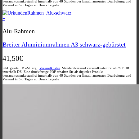
versandkostenkostenfrei innerhalb von 48 Stunden per Email; ansonsten Bearbeitung und
Versand in 3-5 Tagen ab Druckfreigabe
+
Alu-Rahmen
Breiter Aluminiumrahmen A3 schwarz-gebürstet
41,50
€
inkl. gesetzl. MwSt. zzgl.
Versandkosten
. Standardversand versandkostenfrei ab 39 EUR
innerhalb DE. Eine druckfertige PDF erhalten Sie als digitales Produkt
versandkostenkostenfrei innerhalb von 48 Stunden per Email; ansonsten Bearbeitung und
Versand in 3-5 Tagen ab Druckfreigabe