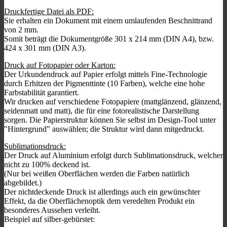
Druckfertige Datei als PDF:
Sie erhalten ein Dokument mit einem umlaufenden Beschnittrand
von 2 mm.
Somit beträgt die Dokumentgröße 301 x 214 mm (DIN A4), bzw.
424 x 301 mm (DIN A3).
Druck auf Fotopapier oder Karton:
Der Urkundendruck auf Papier erfolgt mittels Fine-Technologie
durch Erhitzen der Pigmenttinte (10 Farben), welche eine hohe
Farbstabilität garantiert.
Wir drucken auf verschiedene Fotopapiere (mattglänzend, glänzend,
seidenmatt und matt), die für eine fotorealistische Darstellung
sorgen. Die Papierstruktur können Sie selbst im Design-Tool unter
"Hintergrund" auswählen; die Struktur wird dann mitgedruckt.
Sublimationsdruck:
Der Druck auf Aluminium erfolgt durch Sublimationsdruck, welcher
nicht zu 100% deckend ist.
(Nur bei weißen Oberflächen werden die Farben natürlich
abgebildet.)
Der nichtdeckende Druck ist allerdings auch ein gewünschter
Effekt, da die Oberflächenoptik dem veredelten Produkt ein
besonderes Aussehen verleiht.
Beispiel auf silber-gebürstet: