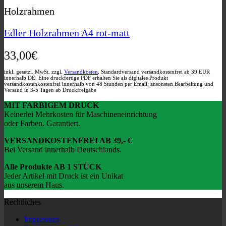
Holzrahmen
Edler Holzrahmen A4 rot-matt
33,00
€
inkl. gesetzl. MwSt. zzgl.
Versandkosten
. Standardversand versandkostenfrei ab 39 EUR
innerhalb DE. Eine druckfertige PDF erhalten Sie als digitales Produkt
versandkostenkostenfrei innerhalb von 48 Stunden per Email; ansonsten Bearbeitung und
Versand in 3-5 Tagen ab Druckfreigabe
MIT FARBIGEM DRUCK
Keinerlei Mehrkosten für Maschineneinrichtung
oder Farben. Garantiert.
VERSANDKOSTENFREI AB 39,- €
Bei Versand innerhalb Deutschlands.
Alle Produkte AB 1 STÜCK
Jeder Artikel mit Druck ist ein Unikat
aus unserem Haus.
Rechtliches
Impressum