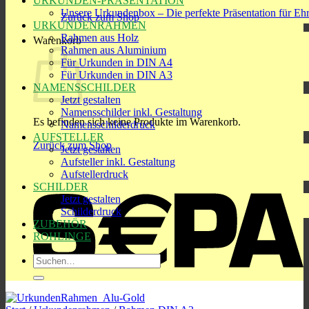
URKUNDEN-PRÄSENTATION
Unsere Urkundenbox – Die perfekte Präsentation für Eh
Zurück zum Shop
URKUNDENRAHMEN
Rahmen aus Holz
Warenkorb
Rahmen aus Aluminium
Für Urkunden in DIN A4
Für Urkunden in DIN A3
NAMENSSCHILDER
Jetzt gestalten
Namensschilder inkl. Gestaltung
Es befinden sich keine Produkte im Warenkorb.
Namensschilderdruck
AUFSTELLER
Zurück zum Shop
Jetzt gestalten
Aufsteller inkl. Gestaltung
S
Aufstellerdruck
SCHILDER
Jetzt gestalten
Schilderdruck
ZUBEHÖR
ROHLINGE
Suchen
nach:
R