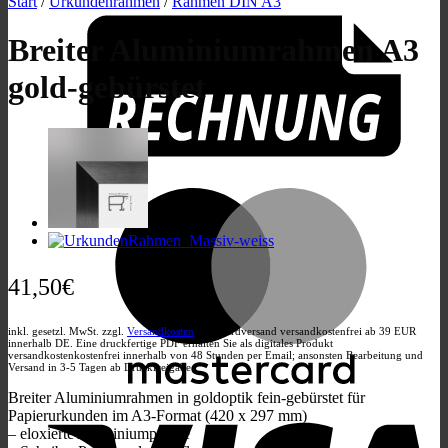
Start
/
Urkundenrahmen
/
Rahmen DIN A3
Breiter Aluminiumrahmen A3
gold-gebürstet
M
41,50
€
inkl. gesetzl. MwSt. zzgl.
Versandkosten
. Standardversand versandkostenfrei ab 39 EUR
innerhalb DE. Eine druckfertige PDF erhalten Sie als digitales Produkt
versandkostenkostenfrei innerhalb von 48 Stunden per Email; ansonsten Bearbeitung und
Versand in 3-5 Tagen ab Druckfreigabe
V
Breiter Aluminiumrahmen in goldoptik fein-gebürstet für
Papierurkunden im A3-Format (420 x 297 mm)
– eloxierte Aluminiumprofile